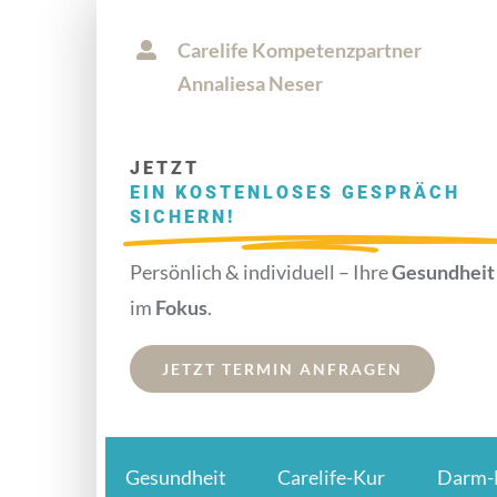
Zum
Carelife Kompetenzpartner
Inhalt
Annaliesa Neser
springen
JETZT
EIN KOSTENLOSES GESPRÄCH
SICHERN!
Persönlich & individuell – Ihre
Gesundheit
im
Fokus
.
JETZT TERMIN ANFRAGEN
Gesundheit
Carelife-Kur
Darm-