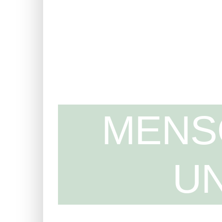
MENS
U