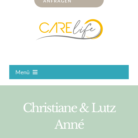
ANFRAGEN
Menü
Gesundheit
Christiane & Lutz
Carelife Kur
Anné
Darm-Leber-Entsäuerung