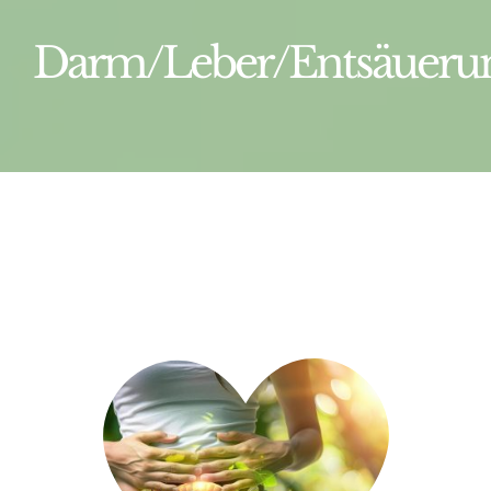
Gesundheit
Darm/Leber/Entsäueru
Konzept
Über uns
Initiatorin
Mirjam
Kraushaar