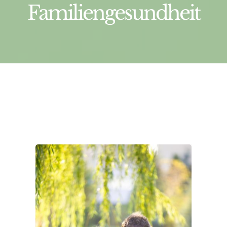
Familiengesundheit
Konzept
Über uns
Initiatorin
Mirjam
Kraushaar